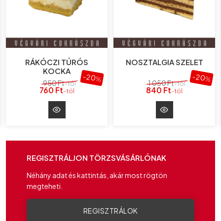
RÁKÓCZI TÚRÓS
NOSZTALGIA SZELET
KOCKA
-20
-20
%
%
950 Ft
1 050 Ft
-tól
-tól
760 Ft
840 Ft
-tól
-tól
REGISZTRÁLJON TÖRZSVÁSÁRLÓNAK
Néhány adat és kattintás, akár most rögtön
megteheti.
REGISZTRÁLOK