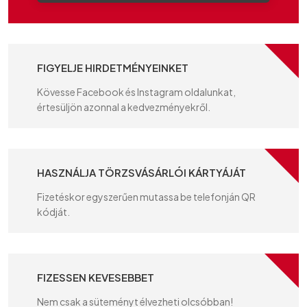
FIGYELJE HIRDETMÉNYEINKET
Kövesse Facebook és Instagram oldalunkat,
értesüljön azonnal a kedvezményekről.
HASZNÁLJA TÖRZSVÁSÁRLÓI KÁRTYÁJÁT
Fizetéskor egyszerűen mutassa be telefonján QR
kódját.
FIZESSEN KEVESEBBET
Nem csak a süteményt élvezheti olcsóbban!