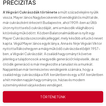
PRECIZITÁS
A Végvári Cukrászdák története
a múlt század elejére nyúlik
vissza, Mayer János Nagybecskerekről vendéglátós múlttal de,
már cukrászként érkezett Budapestre, ahol 1909-ben az Üllői
úton nyitotta első cukrászdáját, ami a második világháború
kitöréséig működött. Közben Balatonalmádiban is nyílt egy
Mayer Cukrászda szezonális jelleggel, mely később a Kuckó nevet
kapta. Végül Mayer János egyik lánya, Anna és férje Végvári Viktor
nyitotta Rákoshegyen a máig működő cukrászda elődjét 1957-
ben, a Végvári Cukrászdát. A családi hagyományt követve
jelenleg a tulajdonosok a negyedik generációt képviselik, de az
ötödik generáció is már megkezdte a tanulást és a munkát.
Napjainkban már természetes vendégeink számára, hogy a
család négy cukrászdája a XVII. kerületben és egy a XVI. kerületben
a hét minden napján hagyományos, házias és modern
süteményekkel várja kedves vendégeit.
TÖRTÉNETÜNK