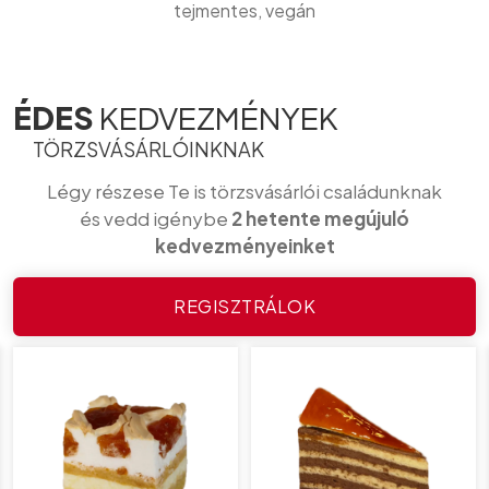
tejmentes, vegán
ÉDES
KEDVEZMÉNYEK
TÖRZSVÁSÁRLÓINKNAK
Légy részese Te is törzsvásárlói családunknak
és vedd igénybe
2 hetente megújuló
kedvezményeinket
REGISZTRÁLOK