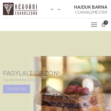
HAJDUK BARNA
CUKRÁSZMESTER
0
Folyamatosan változó
kínálatunkból
Rendeljen online és vegye át
személyesen!