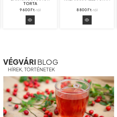
TORTA
9 600 Ft
8 800 Ft
-tól
-tól
VÉGVÁRI
BLOG
HÍREK, TÖRTÉNETEK