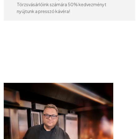
Törzsvásárlóink számára 50% kedvezményt
nyújtunk a presszó kávéra!