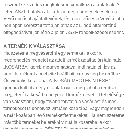
részéről szerződés megkötésére vonatkozó ajánlatnak. A
jelen ÁSZF hatálya alá tartozó megrendelések esetén a
Vevő minősül ajánlattevőnek, és a szerződés a Vevő által a
honlapon keresztül tett ajánlatnak az Eladó által történő
elfogadásával jön létre a jelen ÁSZF rendelkezései szerint.
A TERMÉK KIVÁLASZTÁSA
Ha szeretne megvásárolni egy terméket, akkor a
megrendelés menetét az adott termék adatlapján található
„KOSÁRBA” gomb megnyomásával indíthatja el. Így az
adott termékből a mellette beállított mennyiség bekerül az
Ön virtuális kosarába. A „KOSÁR MEGTEKINTÉSE”
gombra kattintva egy új ablak nyílik meg, ahol a rendszer
megjeleníti a kosárba helyezett termék nevét. Itt lehetősége
van választani, hogy tovább folytatja a vásárlást és más
termékeket is behelyez virtuális kosarába, vagy megrendeli
a már kosárban lévő terméket/termékeket. Ha nem szeretne
már több terméket belerakni virtuális kosarába, akkor