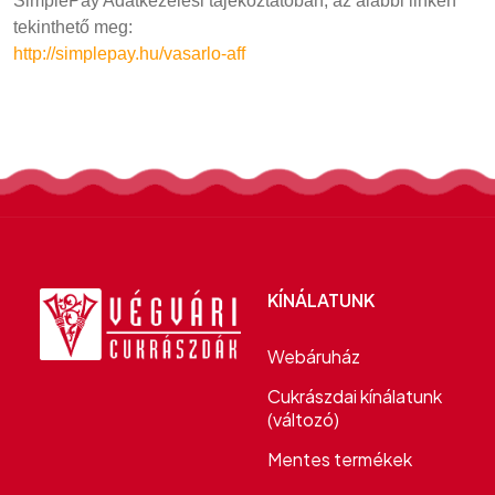
SimplePay Adatkezelési tájékoztatóban, az alábbi linken
tekinthető meg:
http://simplepay.hu/vasarlo-aff
KÍNÁLATUNK
Webáruház
Cukrászdai kínálatunk
(változó)
Mentes termékek