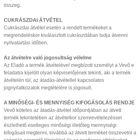
összeg.
CUKRÁSZDAI ÁTVÉTEL
Cukrászdai átvétel esetén a rendelt termékeket a
megrendeléskor kiválasztott cukrászdában tudja átvenni
nyitvatartási időben.
Az átvételre való jogosultság vélelme
Az Eladó a termék átvételével megbízott személyt a Vevő e
feladatra kijelölt olyan képviselőjének tekinti, aki a termék
átvételén túl, az átadás-átvétellel kapcsolatos
jognyilatkozatok megtételére is jogosult.
A MINŐSÉGI- ÉS MENNYISÉG KIFOGÁSOLÁS RENDJE
Vevő köteles az átadás-átvétel időpontjában az átvett
termék tekintetében az átvételkor szemrevételezéssel
észlelhető esetleges minőségi illetőleg mennyiségi
kifogásait megtenni, továbbá az átvett terméket összevetni a