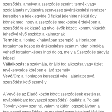
szerződés, amelyet a szerződés szerinti termék vagy
szolgáltatás nyújtására szervezett távértékesítési rendszer
keretében a felek egyidejű fizikai jelenléte nélkül úgy
kötnek meg, hogy a szerződés megkötése érdekében a
szerződő felek kizárólag távollévők közötti kommunikációt
lehetővé tévő eszközt alkalmaznak
Termék:
a Honlap kínálatában szereplő, a Honlapon
forgalomba hozott és értékesítésre szánt minden birtokba
vehető forgalomképes ingó dolog, mely a Szerződés tárgyát
képezi
Vállalkozás:
a szakmája, önálló foglalkozása vagy üzleti
tevékenysége körében eljáró személy
Vevő/Ön:
a Honlapon keresztül vételi ajánlatot tevő,
szerződést kötő személy
A Vevő és az Eladó között kötött szerződések esetén (a
továbbiakban: fogyasztói szerződés) jótállás: a Polgári
Törvénykönyv szerinti, valamint külön jogszabályban a