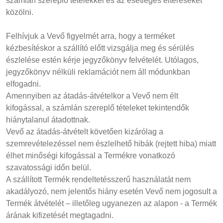
számlán szereplő tételekkel és az esetleges eltéréseket
közölni.
Felhívjuk a Vevő figyelmét arra, hogy a terméket
kézbesítéskor a szállító előtt vizsgálja meg és sérülés
észlelése estén kérje jegyzőkönyv felvételét. Utólagos,
jegyzőkönyv nélküli reklamációt nem áll módunkban
elfogadni.
Amennyiben az átadás-átvételkor a Vevő nem élt
kifogással, a számlán szereplő tételeket tekintendők
hiánytalanul átadottnak.
Vevő az átadás-átvételt követően kizárólag a
szemrevételezéssel nem észlelhető hibák (rejtett hiba) miatt
élhet minőségi kifogással a Termékre vonatkozó
szavatossági időn belül.
A szállított Termék rendeltetésszerű használatát nem
akadályozó, nem jelentős hiány esetén Vevő nem jogosult a
Termék átvételét – illetőleg ugyanezen az alapon - a Termék
árának kifizetését megtagadni.