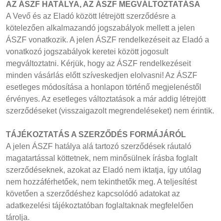
AZ ÁSZF HATÁLYA, AZ ÁSZF MEGVÁLTOZTATÁSA
A Vevő és az Eladó között létrejött szerződésre a
kötelezően alkalmazandó jogszabályok mellett a jelen
ÁSZF vonatkozik. A jelen ÁSZF rendelkezéseit az Eladó a
vonatkozó jogszabályok keretei között jogosult
megváltoztatni. Kérjük, hogy az ÁSZF rendelkezéseit
minden vásárlás előtt szíveskedjen elolvasni! Az ÁSZF
esetleges módosítása a honlapon történő megjelenéstől
érvényes. Az esetleges változtatások a már addig létrejött
szerződéseket (visszaigazolt megrendeléseket) nem érintik.
TÁJÉKOZTATÁS A SZERZŐDÉS FORMÁJÁRÓL
A jelen ÁSZF hatálya alá tartozó szerződések ráutaló
magatartással köttetnek, nem minősülnek írásba foglalt
szerződéseknek, azokat az Eladó nem iktatja, így utólag
nem hozzáférhetőek, nem tekinthetők meg. A teljesítést
követően a szerződéshez kapcsolódó adatokat az
adatkezelési tájékoztatóban foglaltaknak megfelelően
tárolja.