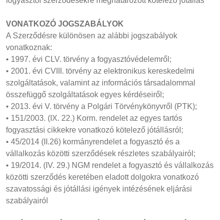
fogyasztói szerződésekre meghatározott kötelező jótállás
VONATKOZÓ JOGSZABÁLYOK
A Szerződésre különösen az alábbi jogszabályok
vonatkoznak:
• 1997. évi CLV. törvény a fogyasztóvédelemről;
• 2001. évi CVIII. törvény az elektronikus kereskedelmi
szolgáltatások, valamint az információs társadalommal
összefüggő szolgáltatások egyes kérdéseiről;
• 2013. évi V. törvény a Polgári Törvénykönyvről (PTK);
• 151/2003. (IX. 22.) Korm. rendelet az egyes tartós
fogyasztási cikkekre vonatkozó kötelező jótállásról;
• 45/2014 (II.26) kormányrendelet a fogyasztó és a
vállalkozás közötti szerződések részletes szabályairól;
• 19/2014. (IV. 29.) NGM rendelet a fogyasztó és vállalkozás
közötti szerződés keretében eladott dolgokra vonatkozó
szavatossági és jótállási igények intézésének eljárási
szabályairól