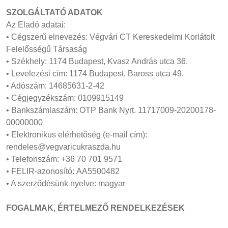
SZOLGÁLTATÓ ADATOK
Az Eladó adatai:
• Cégszerű elnevezés: Végvári CT Kereskedelmi Korlátolt
Felelősségű Társaság
• Székhely: 1174 Budapest, Kvasz András utca 36.
• Levelezési cím: 1174 Budapest, Baross utca 49.
• Adószám: 14685631-2-42
• Cégjegyzékszám: 0109915149
• Bankszámlaszám: OTP Bank Nyrt. 11717009-20200178-
00000000
• Elektronikus elérhetőség (e-mail cím):
rendeles@vegvaricukraszda.hu
• Telefonszám: +36 70 701 9571
• FELIR-azonosító: AA5500482
• A szerződésünk nyelve: magyar
FOGALMAK, ÉRTELMEZŐ RENDELKEZÉSEK