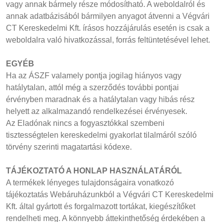
vagy annak bármely része módosítható. A weboldalról és
annak adatbázisából bármilyen anyagot átvenni a Végvári
CT Kereskedelmi Kft. írásos hozzájárulás esetén is csak a
weboldalra való hivatkozással, forrás feltüntetésével lehet.
EGYÉB
Ha az ÁSZF valamely pontja jogilag hiányos vagy
hatálytalan, attól még a szerződés további pontjai
érvényben maradnak és a hatálytalan vagy hibás rész
helyett az alkalmazandó rendelkezései érvényesek.
Az Eladónak nincs a fogyasztókkal szembeni
tisztességtelen kereskedelmi gyakorlat tilalmáról szóló
törvény szerinti magatartási kódexe.
TÁJÉKOZTATÓ A HONLAP HASZNÁLATÁRÓL
A termékek lényeges tulajdonságaira vonatkozó
tájékoztatás Webáruházunkból a Végvári CT Kereskedelmi
Kft. által gyártott és forgalmazott tortákat, kiegészítőket
rendelheti meg. A könnyebb áttekinthetőség érdekében a