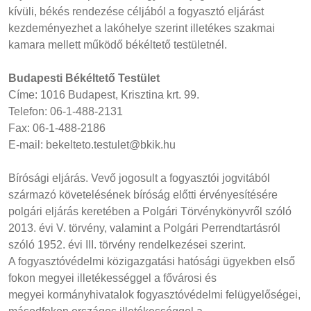
kívüli, békés rendezése céljából a fogyasztó eljárást
kezdeményezhet a lakóhelye szerint illetékes szakmai
kamara mellett működő békéltető testületnél.
Budapesti Békéltető Testület
Címe: 1016 Budapest, Krisztina krt. 99.
Telefon: 06-1-488-2131
Fax: 06-1-488-2186
E-mail: bekelteto.testulet@bkik.hu
Bírósági eljárás. Vevő jogosult a fogyasztói jogvitából
származó követelésének bíróság előtti érvényesítésére
polgári eljárás keretében a Polgári Törvénykönyvről szóló
2013. évi V. törvény, valamint a Polgári Perrendtartásról
szóló 1952. évi III. törvény rendelkezései szerint.
A fogyasztóvédelmi közigazgatási hatósági ügyekben első
fokon megyei illetékességgel a fővárosi és
megyei kormányhivatalok fogyasztóvédelmi felügyelőségei,