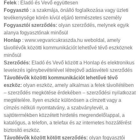
Felek
: Eladó és Vevő együttesen
Fogyasztó
: a szakmája, önálló foglalkozása vagy üzleti
tevékenysége körén kívül eljáró természetes személy
Fogyasztói szerződés:
olyan szerződés, melynek egyik
alanya fogyasztónak minősül
Honlap
: www.vegvaricukraszda.hu weboldal, amely
távollévők közötti kommunikációt lehetővé tévő eszköznek
minősül
Szerződés:
Eladó és Vevő között a Honlap és elektronikus
levelezés igénybevételével létrejövő adásvételi szerződés
Távollévők közötti kommunikációt lehetővé tévő
eszköz:
olyan eszköz, amely alkalmas a felek távollétében
– szerződés megkötése érdekében – szerződési nyilatkozat
megtételére. Ilyen eszköz különösen a címzett vagy a
címzés nélküli nyomtatvány, a szabványlevél, a
sajtótermékben közzétett hirdetés megrendelőlappal, a
katalógus, a telefon, a telefax és az internetes hozzáférést
biztosító eszköz.
Távollévők között kötött szerződés:
olyan fogyasztói