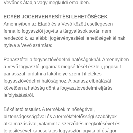
Vevőnek átadja vagy megküldi emailben.
EGYÉB JOGÉRVÉNYESÍTÉSI LEHETŐSÉGEK
Amennyiben az Eladó és a Vevő között esetlegesen
fennálló fogyasztói jogvita a tárgyalások során nem
rendeződik, az alábbi jogérvényesítési lehetőségek állnak
nyitva a Vevő számára:
Panasztétel a fogyasztóvédelmi hatóságoknál. Amennyiben
a Vevő fogyasztói jogainak megsértését észleli, jogosult
panasszal fordulni a lakóhelye szerint illetékes
fogyasztóvédelmi hatósághoz. A panasz elbírálását
követően a hatóság dönt a fogyasztóvédelmi eljárás
lefolytatásáról.
Békéltető testület. A termékek minőségével,
biztonságosságával és a termékfelelősségi szabályok
alkalmazásával, valamint a szerződés megkötésével és
teljesítésével kapcsolatos fogyasztói jogvita bíróságon