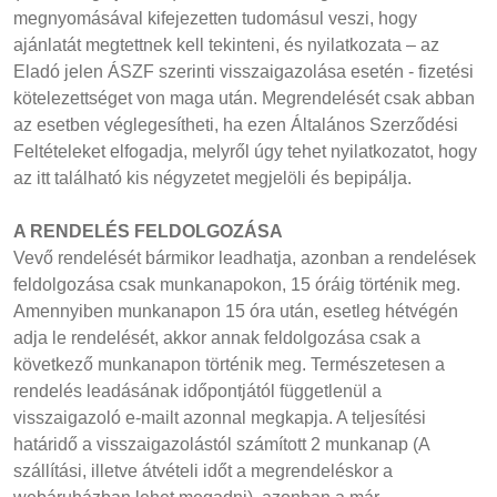
megnyomásával kifejezetten tudomásul veszi, hogy
ajánlatát megtettnek kell tekinteni, és nyilatkozata – az
Eladó jelen ÁSZF szerinti visszaigazolása esetén - fizetési
kötelezettséget von maga után. Megrendelését csak abban
az esetben véglegesítheti, ha ezen Általános Szerződési
Feltételeket elfogadja, melyről úgy tehet nyilatkozatot, hogy
az itt található kis négyzetet megjelöli és bepipálja.
A RENDELÉS FELDOLGOZÁSA
Vevő rendelését bármikor leadhatja, azonban a rendelések
feldolgozása csak munkanapokon, 15 óráig történik meg.
Amennyiben munkanapon 15 óra után, esetleg hétvégén
adja le rendelését, akkor annak feldolgozása csak a
következő munkanapon történik meg. Természetesen a
rendelés leadásának időpontjától függetlenül a
visszaigazoló e-mailt azonnal megkapja. A teljesítési
határidő a visszaigazolástól számított 2 munkanap (A
szállítási, illetve átvételi időt a megrendeléskor a