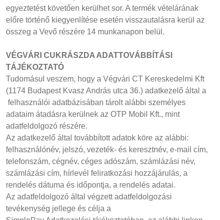
egyeztetést követően kerülhet sor. A termék vételárának
előre történő kiegyenlítése esetén visszautalásra kerül az
összeg a Vevő részére 14 munkanapon belül.
VÉGVÁRI CUKRÁSZDA ADATTOVÁBBÍTÁSI
TÁJÉKOZTATÓ
Tudomásul veszem, hogy a Végvári CT Kereskedelmi Kft
(1174 Budapest Kvasz András utca 36.) adatkezelő által a
felhasználói adatbázisában tárolt alábbi személyes
adataim átadásra kerülnek az OTP Mobil Kft., mint
adatfeldolgozó részére.
Az adatkezelő által továbbított adatok köre az alábbi:
felhasználónév, jelszó, vezeték- és keresztnév, e-mail cím,
telefonszám, cégnév, céges adószám, számlázási név,
számlázási cím, hírlevél feliratkozási hozzájárulás, a
rendelés dátuma és időpontja, a rendelés adatai.
Az adatfeldolgozó által végzett adatfeldolgozási
tevékenység jellege és célja a