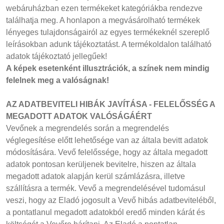
webáruházban ezen termékeket kategóriákba rendezve
találhatja meg. A honlapon a megvásárolható termékek
lényeges tulajdonságairól az egyes termékeknél szereplő
leírásokban adunk tájékoztatást. A termékoldalon található
adatok tájékoztató jellegűek!
A képek esetenként illusztrációk, a színek nem mindig
felelnek meg a valóságnak!
AZ ADATBEVITELI HIBÁK JAVÍTÁSA - FELELŐSSÉG A
MEGADOTT ADATOK VALÓSÁGÁÉRT
Vevőnek a megrendelés során a megrendelés
véglegesítése előtt lehetősége van az általa bevitt adatok
módosítására. Vevő felelőssége, hogy az általa megadott
adatok pontosan kerüljenek bevitelre, hiszen az általa
megadott adatok alapján kerül számlázásra, illetve
szállításra a termék. Vevő a megrendelésével tudomásul
veszi, hogy az Eladó jogosult a Vevő hibás adatbeviteléből,
a pontatlanul megadott adatokból eredő minden kárát és