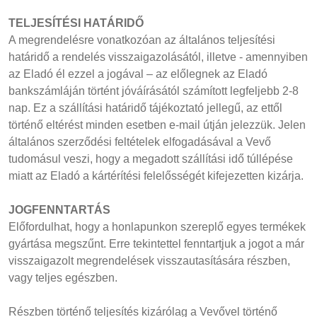
TELJESÍTÉSI HATÁRIDŐ
A megrendelésre vonatkozóan az általános teljesítési
határidő a rendelés visszaigazolásától, illetve - amennyiben
az Eladó él ezzel a jogával – az előlegnek az Eladó
bankszámláján történt jóváírásától számított legfeljebb 2-8
nap. Ez a szállítási határidő tájékoztató jellegű, az ettől
történő eltérést minden esetben e-mail útján jelezzük. Jelen
általános szerződési feltételek elfogadásával a Vevő
tudomásul veszi, hogy a megadott szállítási idő túllépése
miatt az Eladó a kártérítési felelősségét kifejezetten kizárja.
JOGFENNTARTÁS
Előfordulhat, hogy a honlapunkon szereplő egyes termékek
gyártása megszűnt. Erre tekintettel fenntartjuk a jogot a már
visszaigazolt megrendelések visszautasítására részben,
vagy teljes egészben.
Részben történő teljesítés kizárólag a Vevővel történő