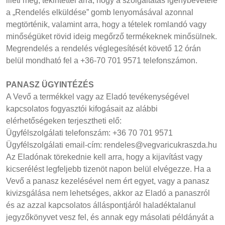
illeti meg, tekintettel arra, hogy a szolgáltatás igénybevétele
a „Rendelés elküldése” gomb lenyomásával azonnal
megtörténik, valamint arra, hogy a tételek romlandó vagy
minőségüket rövid ideig megőrző termékeknek minősülnek.
Megrendelés a rendelés véglegesítését követő 12 órán
belül mondható fel a +36-70 701 9571 telefonszámon.
PANASZ ÜGYINTÉZÉS
A Vevő a termékkel vagy az Eladó tevékenységével
kapcsolatos fogyasztói kifogásait az alábbi
elérhetőségeken terjesztheti elő:
Ügyfélszolgálati telefonszám: +36 70 701 9571
Ügyfélszolgálati email-cím: rendeles@vegvaricukraszda.hu
Az Eladónak törekednie kell arra, hogy a kijavítást vagy
kicserélést legfeljebb tizenöt napon belül elvégezze. Ha a
Vevő a panasz kezelésével nem ért egyet, vagy a panasz
kivizsgálása nem lehetséges, akkor az Eladó a panaszról
és az azzal kapcsolatos álláspontjáról haladéktalanul
jegyzőkönyvet vesz fel, és annak egy másolati példányát a