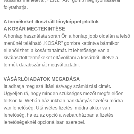
vásárlás menetét a „PÉNZTÁR” gomb megnyomásával
folytathatja.
A termékeket illusztrált fényképpel jelöltük.
A KOSÁR MEGTEKINTÉSE
A honlap használata során Ön a honlap jobb oldalán a felső
menünél található „KOSÁR” gombra kattintva bármikor
ellenőrizheti a kosár tartalmát. Itt lehetősége van a
kiválasztott termékeket eltávolítani a kosárból, illetve a
termék darabszámát megváltoztatni.
VÁSÁRLÓI ADATOK MEGADÁSA
Itt adhatja meg szállítási és/vagy számlázási címét.
Ügyeljen rá, hogy minden szükséges mezőt megfelelően
töltsön ki. Webáruházunkban bankkártyás fizetési módra
van lehetőség. Utánvétes fizetési módra akkor van
lehetőség, ha ez az opció a webáruházban a fizetési
lehetőségeknél opcionálisan szerepel.