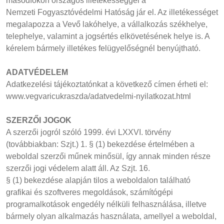
másodfokon országos illetékességgel a
Nemzeti Fogyasztóvédelmi Hatóság jár el. Az illetékességet
megalapozza a Vevő lakóhelye, a vállalkozás székhelye,
telephelye, valamint a jogsértés elkövetésének helye is. A
kérelem bármely illetékes felügyelőségnél benyújtható.
ADATVÉDELEM
Adatkezelési tájékoztatónkat a következő címen érheti el:
www.vegvaricukraszda/adatvedelmi-nyilatkozat.html
SZERZŐI JOGOK
A szerzői jogról szóló 1999. évi LXXVI. törvény
(továbbiakban: Szjt.) 1. § (1) bekezdése értelmében a
weboldal szerzői műnek minősül, így annak minden része
szerzői jogi védelem alatt áll. Az Szjt. 16.
§ (1) bekezdése alapján tilos a weboldalon található
grafikai és szoftveres megoldások, számítógépi
programalkotások engedély nélküli felhasználása, illetve
bármely olyan alkalmazás használata, amellyel a weboldal,