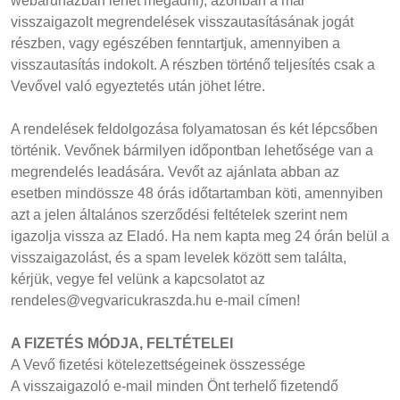
webáruházban lehet megadni), azonban a már
visszaigazolt megrendelések visszautasításának jogát
részben, vagy egészében fenntartjuk, amennyiben a
visszautasítás indokolt. A részben történő teljesítés csak a
Vevővel való egyeztetés után jöhet létre.
A rendelések feldolgozása folyamatosan és két lépcsőben
történik. Vevőnek bármilyen időpontban lehetősége van a
megrendelés leadására. Vevőt az ajánlata abban az
esetben mindössze 48 órás időtartamban köti, amennyiben
azt a jelen általános szerződési feltételek szerint nem
igazolja vissza az Eladó. Ha nem kapta meg 24 órán belül a
visszaigazolást, és a spam levelek között sem találta,
kérjük, vegye fel velünk a kapcsolatot az
rendeles@vegvaricukraszda.hu e-mail címen!
A FIZETÉS MÓDJA, FELTÉTELEI
A Vevő fizetési kötelezettségeinek összessége
A visszaigazoló e-mail minden Önt terhelő fizetendő