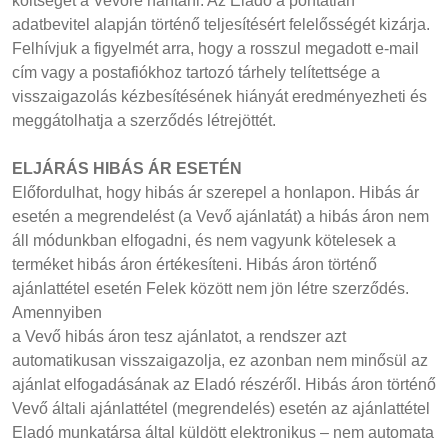
költségét a Vevőre hárítani. Az Eladó a pontatlan
adatbevitel alapján történő teljesítésért felelősségét kizárja.
Felhívjuk a figyelmét arra, hogy a rosszul megadott e-mail
cím vagy a postafiókhoz tartozó tárhely telítettsége a
visszaigazolás kézbesítésének hiányát eredményezheti és
meggátolhatja a szerződés létrejöttét.
ELJÁRÁS HIBÁS ÁR ESETÉN
Előfordulhat, hogy hibás ár szerepel a honlapon. Hibás ár
esetén a megrendelést (a Vevő ajánlatát) a hibás áron nem
áll módunkban elfogadni, és nem vagyunk kötelesek a
terméket hibás áron értékesíteni. Hibás áron történő
ajánlattétel esetén Felek között nem jön létre szerződés.
Amennyiben
a Vevő hibás áron tesz ajánlatot, a rendszer azt
automatikusan visszaigazolja, ez azonban nem minősül az
ajánlat elfogadásának az Eladó részéről. Hibás áron történő
Vevő általi ajánlattétel (megrendelés) esetén az ajánlattétel
Eladó munkatársa által küldött elektronikus – nem automata