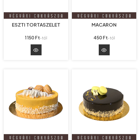
ESZTI TORTASZELET
MACARON
1 150 Ft
450 Ft
-tól
-tól