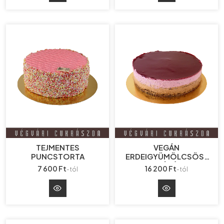
TEJMENTES
VEGÁN
PUNCSTORTA
ERDEIGYÜMÖLCSÖS-
CSOKOLÁDÉ TORTA
7 600 Ft
16 200 Ft
-tól
-tól