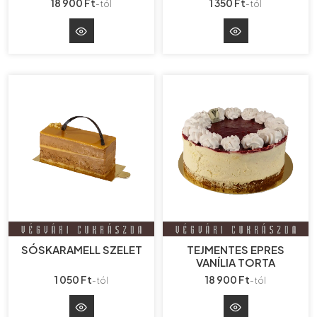
18 900 Ft
1 350 Ft
-tól
-tól
SÓSKARAMELL SZELET
TEJMENTES EPRES
VANÍLIA TORTA
1 050 Ft
18 900 Ft
-tól
-tól